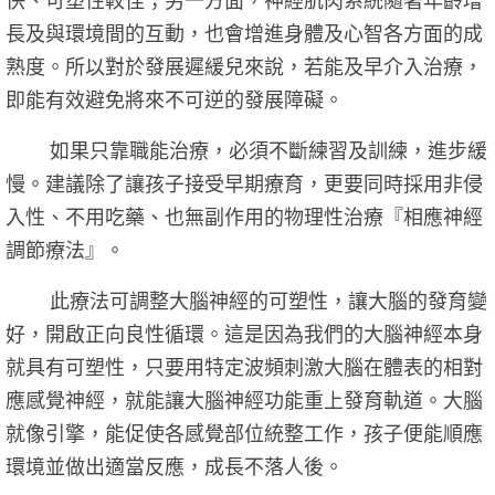
快、可塑性較佳；另一方面，神經肌肉系統隨著年齡增
長及與環境間的互動，也會增進身體及心智各方面的成
熟度。所以對於發展遲緩兒來說，若能及早介入治療，
即能有效避免將來不可逆的發展障礙。
如果只靠職能治療，必須不斷練習及訓練，進步緩
慢。建議除了讓孩子接受早期療育，更要同時採用非侵
入性、不用吃藥、也無副作用的物理性治療『相應神經
調節療法』。
此療法可調整大腦神經的可塑性，讓大腦的發育變
好，開啟正向良性循環。這是因為我們的大腦神經本身
就具有可塑性，只要用特定波頻刺激大腦在體表的相對
應感覺神經，就能讓大腦神經功能重上發育軌道。大腦
就像引擎，能促使各感覺部位統整工作，孩子便能順應
環境並做出適當反應，成長不落人後。