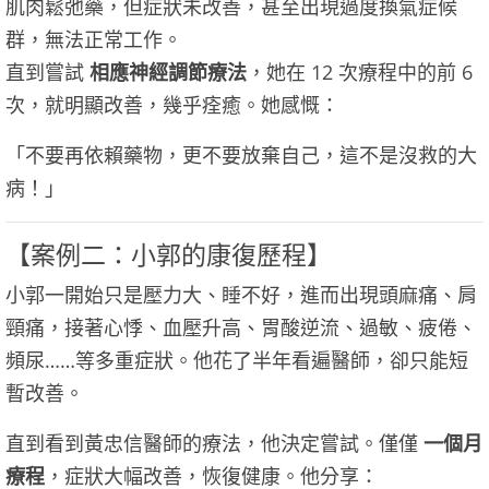
肌肉鬆弛藥，但症狀未改善，甚至出現過度換氣症候
群，無法正常工作。
直到嘗試
相應神經調節療法
，她在 12 次療程中的前 6
次，就明顯改善，幾乎痊癒。她感慨：
「不要再依賴藥物，更不要放棄自己，這不是沒救的大
病！」
【案例二：小郭的康復歷程】
小郭一開始只是壓力大、睡不好，進而出現頭麻痛、肩
頸痛，接著心悸、血壓升高、胃酸逆流、過敏、疲倦、
頻尿……等多重症狀。他花了半年看遍醫師，卻只能短
暫改善。
直到看到黃忠信醫師的療法，他決定嘗試。僅僅
一個月
療程
，症狀大幅改善，恢復健康。他分享：