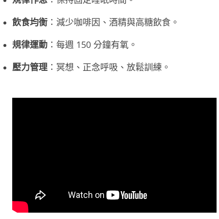
飲食均衡
：減少咖啡因、酒精與高糖飲食。
規律運動
：每週 150 分鐘有氧。
壓力管理
：冥想、正念呼吸、放鬆訓練。