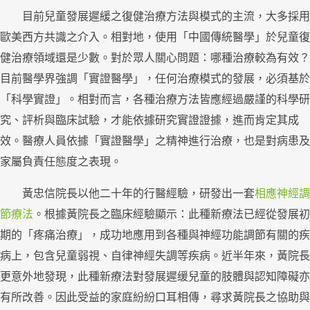
目前兒童發展遲緩之復健治療方法與模式的主流，大多採用
歐美西方共識之介入。相對地，使用「中國傳統醫學」於兒童復
健治療領域還是少數。對於眾人關心問題：哪種治療較為有效？
目前醫學界強調「實證醫學」，任何治療模式的發展，必須基於
「科學實證」。相對而言，各種治療方法皆應經過嚴謹的科學研
究、評析與臨床試驗，才能依據研究實證證據，進而肯定其成
效。醫療人員依據「實證醫學」之精神進行治療，也是對病患及
家屬負責任態度之表現。
黃忠信院長以他二十年的行醫經驗，研發出一套
相應神經調
節療法
。根據黃院長之臨床經驗顯示：此種新療法已經從發展初
期的「疼痛治療」，成功地應用到各種與神經功能調節有關的疾
病上，包含兒童弱視、自律神經失調等疾病。近半年來，黃院長
更意外地發現，此種新療法對發展遲缓兒童的肢體與認知障礙亦
有所改善。因此受益的家庭紛紛口耳相傳，尋求黃院長之協助與