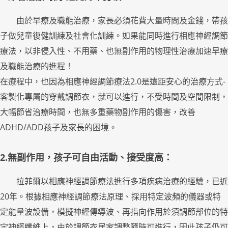
由於早療及職能治療，家長必須花費大量時間及金錢，帶孩
子做兒童復健訓練及社會化訓練。如果能同時進行
相應神經調節
療法，以
非侵入性、不用藥、也無副作用的物理性治療加速早療
及職能治療的進程！
在療程中，也因為
相應神經調節療法2.0是遠距安心的治療方式-
客製化專屬的穿戴調節衣
，
就可以進行，不受時間及空間限制，
大幅節省治療時間，也無多重藥物副作用的傷害，改善
ADHD/ADD孩子及家長的困境。
2.無副作用，孩子可自由活動、接受度高：
拉菲爾以相應神經調節療法進行多項疾病治療的經驗，已近
20年。根據相應神經調節療法原理、採用特定波頻的儀器或特
定能量波設備，模擬神經傳導波、再指向作用於須調節部位的特
定神經纖維上，由於調節衣居家調整隨時可進行，因此孩子仍可