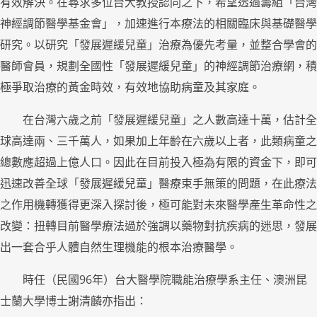
有效解決。在尋求多位台大教授認同之下，希望透過籌組「台灣
神經調節醫學基金會」，加速進行本療法的相關臨床與基礎醫學
研究。以研究「發展遲緩兒童」治療為優先考量，並整合學會的
醫師會員，規劃全國性「發展遲緩兒童」的神經調節治療網，積
極爭取治療的黃金時效，有效地協助病童及其家庭。
在台灣六歲之前「發展遲緩兒童」之人數高達十萬，估計全
球高達兩、三千萬人，如果加上年齡在六歲以上者，此類病童之
總數應超過上億人口。因此在目前投入極為有限的資金下，即可
迅速改善全球「發展遲緩兒童」醫療束手無策的問題，在此療法
之作用機轉獲得更深入探討後，極可能對未來醫學產生革命性之
改變：扭轉目前醫學療法過於強調以藥物對抗疾病的迷思，發展
出一套合乎人體自然生理機能的根本治療醫學。
時任（民國96年）台大醫學院職能治療學系主任、澳洲昆
士蘭大學博士謝清麟亦指出：