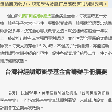
無論肌肉張力、認知學習及感官反應都有很明顯改善。
但由於
相應神經調節療法
需要病童坐著，每次需時五十分
鐘，這些孩子常常坐不住，導致影響效果，這種狀況讓黃忠信醫
師掛記多年，決定潛心尋找改善之道。就這樣研發超過十年以
上，終於推出擁有三大獨門專利認證，並可客製化專屬的穿戴調
節衣。每天大約穿著1.5-2小時，不但孩子行動自如，亦能協助
他們調整大腦神經的可塑性，促使各感覺部位統整工作，使身心
維持健康狀態。
台灣神經調節醫學基金會籌辦手冊摘要
說明：民國96年，黃忠信醫師發起籌組「台灣神經調節醫
學基金會」，可惜當時基金會無法順利募資，未能成功設立，此
計劃會在近期再次啟動。