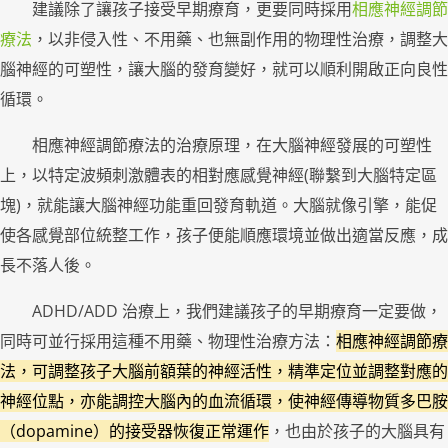
建議除了讓孩子接受早期療育，更要同時採用
相應神經調節
療法
，以非侵入性、不用藥、也無副作用的物理性治療，
調整大
腦神經的可塑性，讓大腦的發育變好，就可以順利開啟正向良性
循環。
相應神經調節療法的治療原理，在大腦神經發展的可塑性
上，以特定波頻刺激體表的相對應感覺神經(聯繫到大腦特定區
塊)，就能讓大腦神經功能重回發育軌道。大腦就像引擎，能促
使各感覺部位統整工作，孩子便能順應環境並做出適當反應，成
長不落人後。
ADHD/ADD 治療上，我們建議孩子的早期療育一定要做，
同時可並行採用這種不用藥、物理性治療方法：
相應神經調節療
法，可調整孩子大腦前額葉的神經活性，精準定位並調整對應的
神經位點，亦能調控大腦內的血流循環，使神經傳導物質多巴胺
（dopamine）的接受器恢復正常運作
，也由於孩子的大腦具有