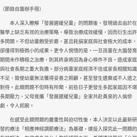
（節錄自籌辦手冊）
本人深入瞭解「發展遲緩兒童」的問題後，發現過去由於在
醫學上缺乏有效的治療策略，導致治療成效緩慢，因而衍生出許
多問題。不但幼童飽受折磨，甚且耗損家庭與社會極大的成本，
卻僅得到極微小的成果。更令人惋惜的是，一旦孩童在大腦發育
期間未作積極之治療，則其終身將因為身心條件不良，造成家庭
與社會長期之重大負擔。部分病童家庭經濟不佳或家長相關知識
不足，致使幼童無法獲得妥善之照顧，甚至發生遺棄或不人道之
對待。此類問題不但時有所聞，前些日子更發生多起家庭因不堪
長期壓力，父母竟攜「發展遲緩兒童」全家共赴黃泉的人倫慘
劇，令人扼腕。
在感受此類問題的嚴重性與迫切性後，本人決定以此最新研
發的療法「相應神經調節療法」為基礎，速投入探究此一問題的