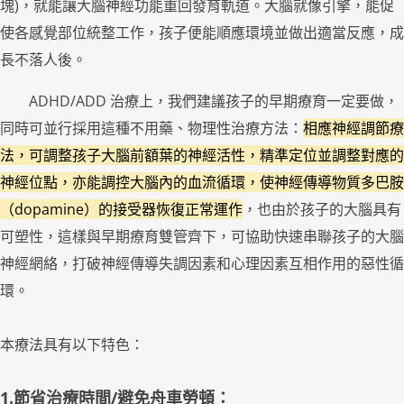
塊)，就能讓大腦神經功能重回發育軌道。大腦就像引擎，能促
使各感覺部位統整工作，孩子便能順應環境並做出適當反應，成
長不落人後。
ADHD/ADD 治療上，我們建議孩子的早期療育一定要做，
同時可並行採用這種不用藥、物理性治療方法：
相應神經調節療
法，可調整孩子大腦前額葉的神經活性，精準定位並調整對應的
神經位點，亦能調控大腦內的血流循環，使神經傳導物質多巴胺
（dopamine）的接受器恢復正常運作
，也由於孩子的大腦具有
可塑性，這樣與早期療育雙管齊下，可協助快速串聯孩子的大腦
神經網絡，打破神經傳導失調因素和心理因素互相作用的惡性循
環。
本療法具有以下特色：
1.節省治療時間/避免舟車勞頓：