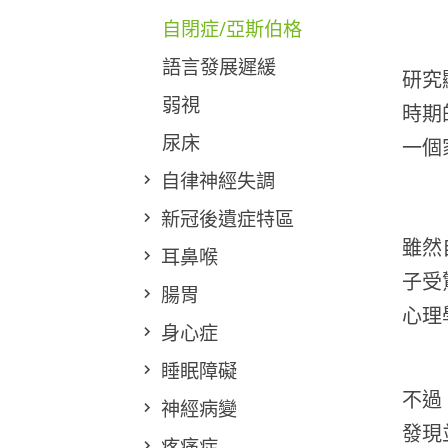
自閉症/亞斯伯格
語言發展遲緩
研究
弱視
時期
尿床
一個
自律神經失調
新冠後遺症特區
雖然
耳鼻喉
子受
腸胃
心理
身心症
睡眠障礙
不過
神經病變
發現
疼痛症