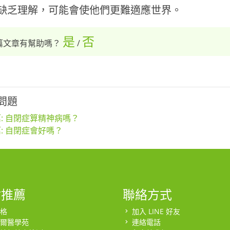
缺乏理解，可能會使他們更難適應世界。
是
否
篇文章有幫助嗎？
/
問題
: 自閉症算精神病嗎？
: 自閉症會好嗎？
站推薦
聯絡方式
格
加入 LINE 好友
爾醫學苑
連絡電話