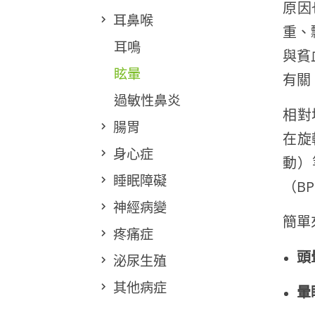
原因
耳鼻喉
重、
耳鳴
與貧
眩暈
有關
過敏性鼻炎
相對
腸胃
在旋
身心症
動）
睡眠障礙
（B
神經病變
簡單
疼痛症
頭
泌尿生殖
其他病症
暈