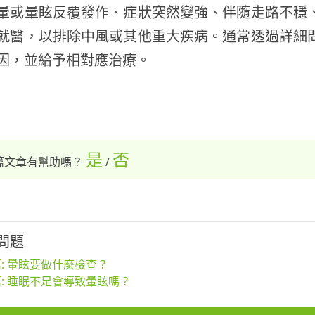
暈或暈眩反覆發作、症狀突然變強、伴隨走路不穩
就醫，以排除中風或其他重大疾病。通常透過詳細
因，並給予相對應治療。
是
否
篇文章有幫助嗎？
/
問題
: 暈眩要做什麼檢查？
: 睡眠不足會導致暈眩嗎？