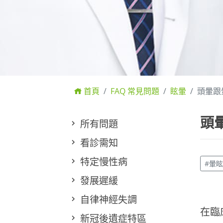
首頁
FAQ 常見問題
眩暈
頭暈跟
頭
所有問題
看診需知
特定慢性病
#暈眩
發展遲緩
自律神經失調
在臨
新冠後遺症特區