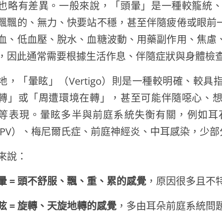
也略有差異。一般來說，「頭暈」是一種較籠統
飄飄的、無力、快要站不穩，甚至伴隨疲倦或眼前
血、低血壓、脫水、血糖波動、用藥副作用、焦慮
，因此通常需要根據生活作息、伴隨症狀與身體檢
地，「暈眩」（Vertigo）則是一種較明確、較
轉」或「周遭環境在轉」，甚至可能伴隨噁心、
等表現。暈眩多半與前庭系統失衡有關，例如耳
PPV）、梅尼爾氏症、前庭神經炎、中耳感染，少
來說：
暈 = 頭不舒服、飄、重、累的感覺
，原因很多且不
眩 = 旋轉、天旋地轉的感覺
，多由耳朵前庭系統問