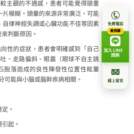
、較主觀的不適感，患者可能覺得頭重
一片模糊。頭暈的來源非常廣泛，可能
、自律神經失調或心臟功能不佳等因素
免費電話
最推薦
查來判斷原因。
具指向性的症狀，患者會明確感到「自己
加入 LINE
諮詢
想吐、走路偏斜、眼震（眼球不自主跳
石脫落造成的良性陣發性位置性眩暈
部分可能與小腦或腦幹疾病相關。
線上留言
特定。
題引起。