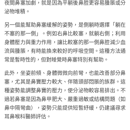
夜間鼻塞加劇，就是因為平躺後鼻腔更容易腫脹或分
泌物堆積。
另一個能幫助鼻塞緩解的姿勢，是側躺時選擇「躺在
不塞的那一側」。例如右鼻比較塞，就躺右側；利用
身體壓力與重力作用，讓比較塞的那一側鼻腔減少血
流與腫脹，有時能換來較好的呼吸空間。這種方法通
常是暫時性的，但對睡覺時鼻塞特別有幫助。
此外，坐姿前傾、身體微微向前彎，也能改善部分鼻
塞，尤其是鼻竇壓力較大、伴隨頭部悶脹的族群。這
種姿勢能調整鼻竇的壓力，使分泌物較容易排出。不
過若鼻塞是因為鼻甲肥大、嚴重過敏或結構問題（如
鼻中隔彎曲），姿勢只能提供短暫紓緩，仍建議尋求
耳鼻喉科醫師評估。