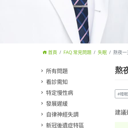
首頁
FAQ 常見問題
失眠
熬夜一
熬
所有問題
看診需知
特定慢性病
#睡
發展遲緩
建議
自律神經失調
新冠後遺症特區