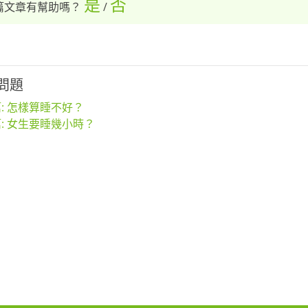
是
否
篇文章有幫助嗎？
/
問題
: 怎樣算睡不好？
: 女生要睡幾小時？