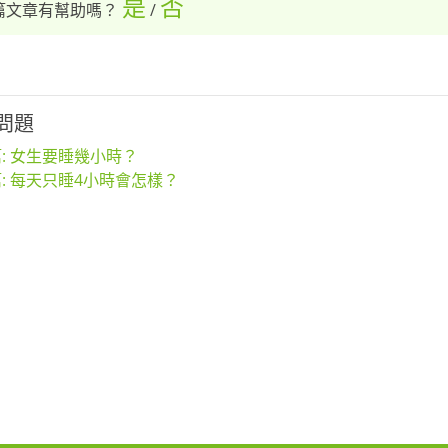
是
否
篇文章有幫助嗎？
/
問題
: 女生要睡幾小時？
: 每天只睡4小時會怎樣？