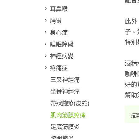
能會
耳鼻喉
腸胃
此外
子。
身心症
特別
睡眠障礙
神經病變
酒精
疼痛症
咖啡
三叉神經痛
好的
坐骨神經痛
幫助
帶狀皰疹(皮蛇)
肌肉筋膜疼痛
這
足底筋膜炎
膝關節炎