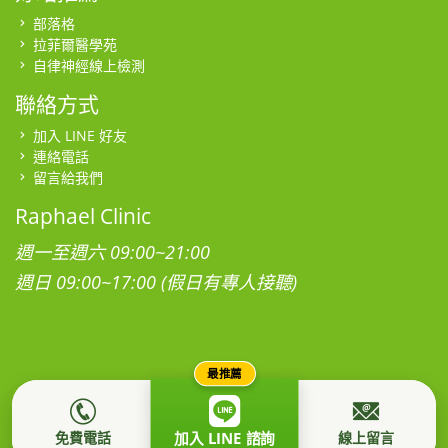
部落格
拉菲爾醫學苑
自律神經線上檢測
聯絡方式
加入 LINE 好友
連絡電話
留言給我們
Raphael Clinic
週一至週六 09:00~21:00
週日 09:00~17:00 (假日有專人接聽)
最推薦
本網站為社團法人台灣拉菲爾健康促進學會所有，所有影音、圖
片、肖像及著作權均屬本站所有，禁止任意轉載。
隱私權政策
免費電話
線上留言
加入 LINE 諮詢