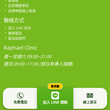
部落格
拉菲爾醫學苑
自律神經線上檢測
聯絡方式
加入 LINE 好友
連絡電話
留言給我們
Raphael Clinic
週一至週六 09:00~21:00
週日 09:00~17:00 (假日有專人接聽)
最推薦
本網站為社團法人台灣拉菲爾健康促進學會所有，所有影音、圖
片、肖像及著作權均屬本站所有，禁止任意轉載。
隱私權政策
免費電話
線上留言
加入 LINE 諮詢