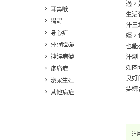
過，
耳鼻喉
生活
腸胃
汗量
身心症
經，
睡眠障礙
也能
神經病變
汗劑
如肉
疼痛症
良好
泌尿生殖
要綜
其他病症
這