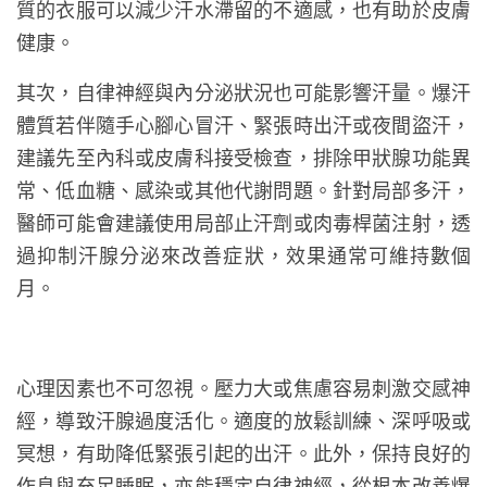
質的衣服可以減少汗水滯留的不適感，也有助於皮膚
健康。
其次，自律神經與內分泌狀況也可能影響汗量。爆汗
體質若伴隨手心腳心冒汗、緊張時出汗或夜間盜汗，
建議先至內科或皮膚科接受檢查，排除甲狀腺功能異
常、低血糖、感染或其他代謝問題。針對局部多汗，
醫師可能會建議使用局部止汗劑或肉毒桿菌注射，透
過抑制汗腺分泌來改善症狀，效果通常可維持數個
月。
心理因素也不可忽視。壓力大或焦慮容易刺激交感神
經，導致汗腺過度活化。適度的放鬆訓練、深呼吸或
冥想，有助降低緊張引起的出汗。此外，保持良好的
作息與充足睡眠，亦能穩定自律神經，從根本改善爆