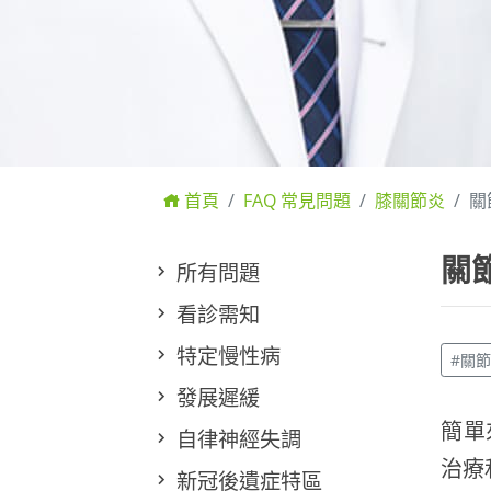
首頁
FAQ 常見問題
膝關節炎
關
關
所有問題
看診需知
特定慢性病
#關
發展遲緩
簡單
自律神經失調
治療
新冠後遺症特區