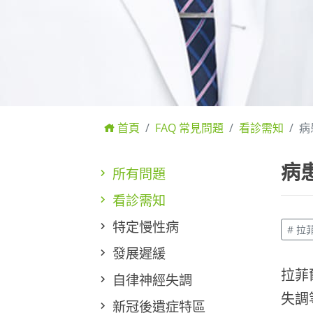
首頁
FAQ 常見問題
看診需知
病
病
所有問題
看診需知
特定慢性病
# 
發展遲緩
拉菲
自律神經失調
失調
新冠後遺症特區