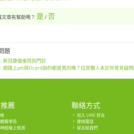
是
否
篇文章有幫助嗎？
/
問題
: 新冠康復後特別門診
: 網路上ptt與Dcard說的都是真的嗎？拉菲爾人本診所常見疑
站推薦
聯絡方式
格
加入 LINE 好友
爾醫學苑
連絡電話
神經線上檢測
留言給我們