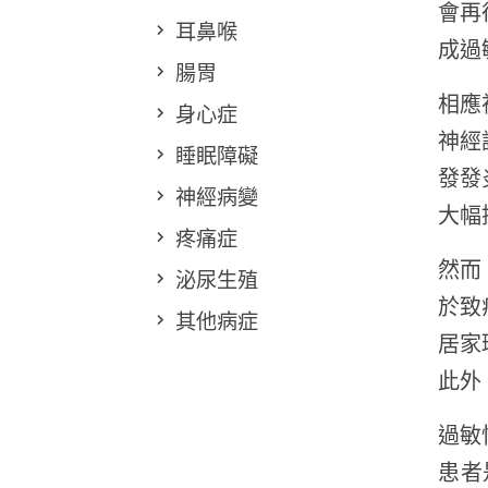
會再
耳鼻喉
成過
腸胃
相應
身心症
神經
睡眠障礙
發發
神經病變
大幅
疼痛症
然而
泌尿生殖
於致
其他病症
居家
此外
過敏
患者