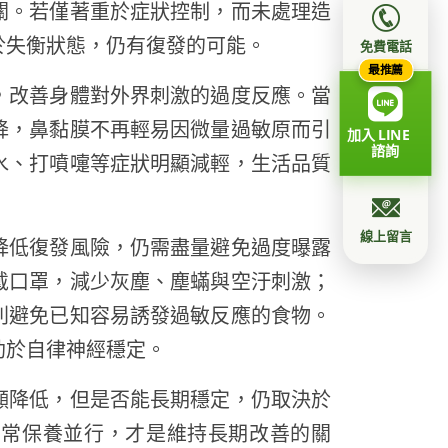
關。若僅著重於症狀控制，而未處理造
於失衡狀態，仍有復發的可能。
免費電話
最推薦
，改善身體對外界刺激的過度反應。當
降，鼻黏膜不再輕易因微量過敏原而引
加入 LINE
諮詢
水、打噴嚏等症狀明顯減輕，生活品質
線上留言
降低復發風險，仍需盡量避免過度曝露
戴口罩，減少灰塵、塵蟎與空汙刺激；
則避免已知容易誘發過敏反應的食物。
助於自律神經穩定。
顯降低，但是否能長期穩定，仍取決於
日常保養並行，才是維持長期改善的關