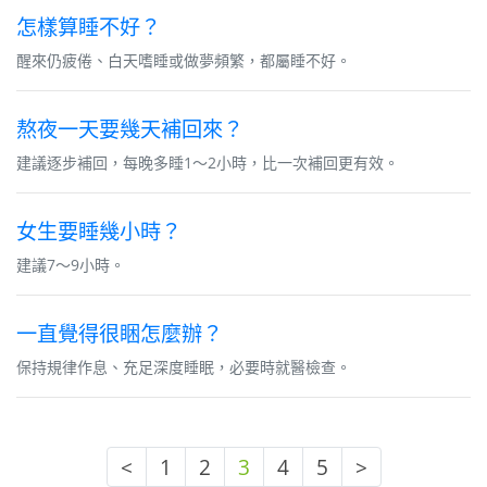
怎樣算睡不好？
醒來仍疲倦、白天嗜睡或做夢頻繁，都屬睡不好。
熬夜一天要幾天補回來？
建議逐步補回，每晚多睡1～2小時，比一次補回更有效。
女生要睡幾小時？
建議7～9小時。
一直覺得很睏怎麼辦？
保持規律作息、充足深度睡眠，必要時就醫檢查。
<
1
2
3
4
5
>