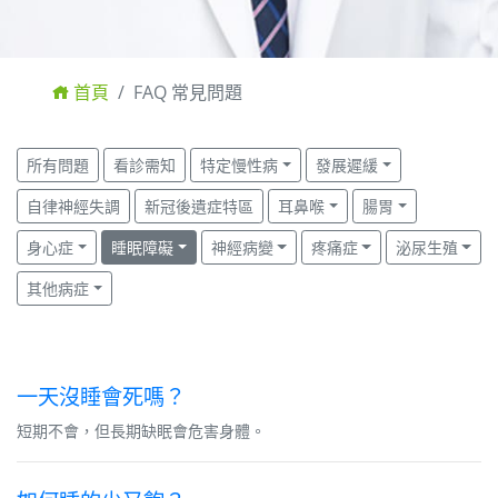
首頁
FAQ 常見問題
所有問題
看診需知
特定慢性病
發展遲緩
自律神經失調
新冠後遺症特區
耳鼻喉
腸胃
身心症
睡眠障礙
神經病變
疼痛症
泌尿生殖
其他病症
一天沒睡會死嗎？
短期不會，但長期缺眠會危害身體。