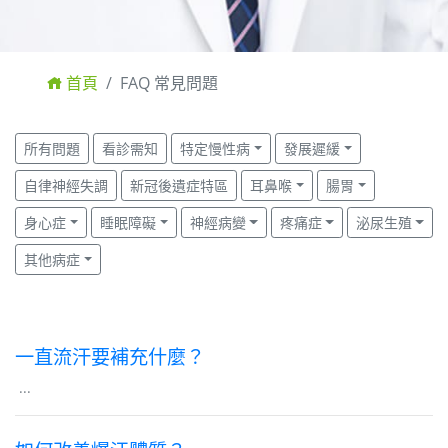
首頁
FAQ 常見問題
所有問題
看診需知
特定慢性病
發展遲緩
自律神經失調
新冠後遺症特區
耳鼻喉
腸胃
身心症
睡眠障礙
神經病變
疼痛症
泌尿生殖
其他病症
一直流汗要補充什麼？
...