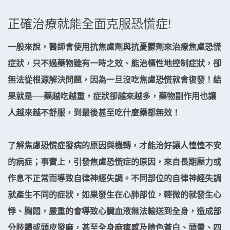
正確治療就能全面克服恐慌症!
一般來說，醫師會使用抗焦慮劑與抗憂鬱劑來治療焦慮恐慌
症狀，只不過藥物雖有一時之效、能治標性地控制症狀，卻
無法從根源解決問題，因為一旦沒吃焦慮恐慌就會復發！結
果就是──藥越吃越重，症狀卻越來越多，藥物副作用也讓
人越來越不舒服，到最後甚至吃什麼藥都無效！
了解焦慮恐慌症發病的原因與機轉，才能治好讓人惶惶不安
的病症；事實上，引發焦慮恐慌症的原因，來自長期壓力或
作息不正常而導致自律神經失調。不同部位的自律神經失調
就產生不同的症狀，如果發生在心肺部位，輕微的就發生心
悸、胸悶，嚴重的會導致心臟血液無法輸送到全身，造成部
分肢體或頭皮發麻，甚至全身麻痺感及臉色蒼白、頭暈、四