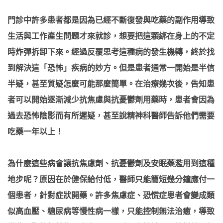
門診中許多患者都是因為已經不斷復發與吃藥的副作用導致
生活與工作產生問題才來就診，想要把這顆綁在身上的不定
時炸彈拆卸下來。經過反覆思考這種病的發生機轉，終於找
到解決這「恐怖」疾病的妙方。但是患者通常一開始是半信
半疑，甚至質疑怎麼可能那麼簡單。在治療幾次後，告知患
者可以開始逐漸減少抗焦慮與抗憂鬱劑用藥時，患者會因為
過去恐怖陰影而有所遲疑，甚至說精神科醫師告訴他們需要
吃藥一年以上！
為什麼這些病會讓抗焦慮劑、抗憂鬱劑及安眠藥濫用到這種
地步呢？原因在於健保給付低，醫師只能簡短幾分鐘應付一
個患者，針對症狀開藥。許多焦慮症、恐慌症患者會變成類
似高血壓、糖尿病等慢性病一樣，只能控制無法治癒，導致