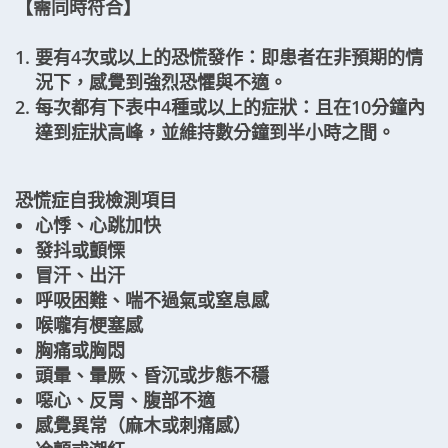
【需同時符合】
要有4次或以上的恐慌發作：即患者在非預期的情
況下，感覺到強烈恐懼與不適。
每次都有下表中4種或以上的症狀：且在10分鐘內
達到症狀高峰，並維持數分鐘到半小時之間。
恐慌症自我檢測項目
心悸、心跳加快
發抖或顫慄
冒汗、出汗
呼吸困難、喘不過氣或窒息感
喉嚨有梗塞感
胸痛或胸悶
頭暈、暈厥、昏沉或步態不穩
噁心、反胃、腹部不適
感覺異常（麻木或刺痛感）