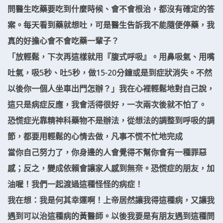
問醫生吃藥要吃到什麼時候、會不會根治，都沒有確定的答
案。每天看到藥就想吐，可是醫生告訴我不能隨便停藥，我
真的好擔心會不會吃藥一輩子？
「放輕鬆，下次再這樣就用『腹式呼吸』。用鼻吸氣、用嘴
吐氣，吸5秒、吐5秒，做15-20分鐘或是到症狀消失。不然
以後你一個人坐車出門怎辦？」我在心裡輕鬆地對自己說，
這只是病症反應，我會活得很好，一次兩次後就不怕了。
恐慌症光靠精神科藥物不是辦法，從想法的調整到呼吸的調
節，都要用輕鬆的心情去做，凡事不慌不忙地完成
當你自己努力了，你身邊的人會覺得不幫你會有一種罪惡
感；反之，變成依賴會讓家人感到無奈。恐慌症的朋友，加
油喔！我們一起渡過這種怪怪的病症！
我在想：我是何其幸運啊！上帝居然讓我得這種病，又讓我
遇到可以治這種病的黃醫師。以後我要是有朋友遇到這種問