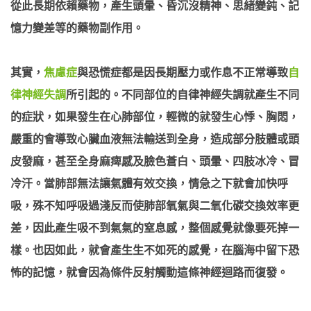
從此長期依賴藥物，產生頭暈、昏沉沒精神、思緒變鈍、記
憶力變差等的藥物副作用。
其實，
焦慮症
與恐慌症都是因長期壓力或作息不正常導致
自
律神經失調
所引起的。不同部位的自律神經失調就產生不同
的症狀，如果發生在心肺部位，輕微的就發生心悸、胸悶，
嚴重的會導致心臟血液無法輸送到全身，造成部分肢體或頭
皮發麻，甚至全身麻痺感及臉色蒼白、頭暈、四肢冰冷、冒
冷汗。當肺部無法讓氣體有效交換，情急之下就會加快呼
吸，殊不知呼吸過淺反而使肺部氧氣與二氧化碳交換效率更
差，因此產生吸不到氣氣的窒息感，整個感覺就像要死掉一
樣。也因如此，就會產生生不如死的感覺，在腦海中留下恐
怖的記憶，就會因為條件反射觸動這條神經迴路而復發。