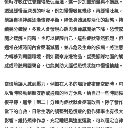
慌時呼吸往往會變得急促而淺，進一步加重頭暈與不適感。
透過緩慢而深長的呼吸，例如慢慢吸氣幾秒，再緩慢吐氣，
能讓自律神經逐漸恢復平衡，降低身體過度活化的狀態。持
續幾分鐘後，多數人會發現心跳與焦躁感開始下降，恐慌感
隨之緩解。同時，也可以提醒自己，這些症狀雖然強烈，但
通常在短時間內會逐漸減弱，並非危及生命的疾病。將注意
力轉移到周圍環境，例如觀察身邊物品、感受腳踩地面的觸
感或聆聽周圍聲音，也能幫助大腦從恐慌狀態中慢慢抽離。
當環境讓人感到壓力，例如在人多的場所或密閉空間時，可
以暫時移動到較安靜或通風的地方休息。給自己一些時間恢
復平靜，通常十到二十分鐘內症狀就會逐漸改善。除了發作
當下的自救，日常生活的調整對恐慌症的發作頻率也有很大
影響。維持規律作息、充足睡眠與適度運動，可以穩定自律