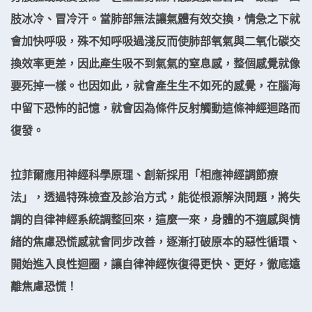
肢冰冷、冒冷汗。當肺部無法讓氣體有效交換，情急之下就
會加快呼吸，殊不知呼吸過淺反而使肺部氧氣與二氧化碳交
換效率更差，因此產生吸不到氣氣的窒息感，整個感覺就像
要死掉一樣。也因如此，就會產生生不如死的感覺，在腦海
中留下恐怖的記憶，就會因為條件反射觸動這條神經迴路而
復發。
拉菲爾應用神經科學原理、創新採用「相應神經調節療
法」，透過特殊檢查及診治方式，能從根源解決問題，將失
調的自律神經系統調整回來，這麼一來，身體的不適感與情
緒的焦慮恐慌感就會同步改善，逐漸打破原本的惡性循環、
開始進入良性迴圈，讓自律神經恢復得更快、更好，徹底遠
離焦慮恐慌！