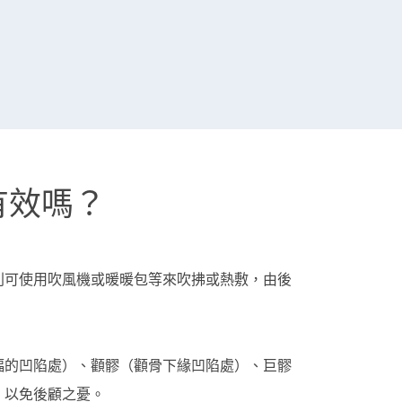
有效嗎？
則可使用吹風機或暖暖包等來吹拂或熱敷，由後
幅的凹陷處）、顴髎（顴骨下緣凹陷處）、巨髎
，以免後顧之憂。