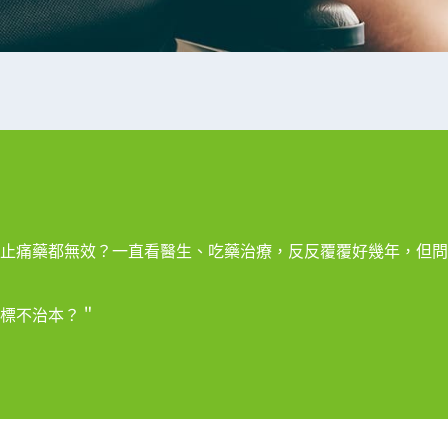
止痛藥都無效？一直看醫生、吃藥治療，反反覆覆好幾年，但問
標不治本？＂