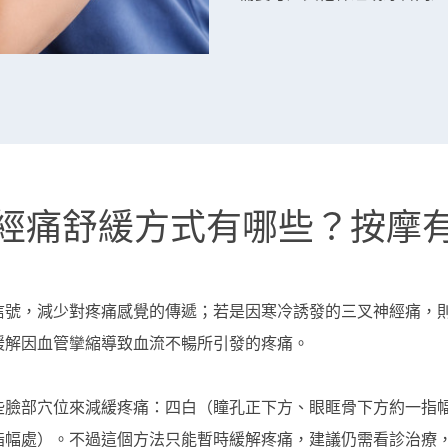
經痛舒緩方式有哪些？按摩
信號，減少對疼痛感覺的傳遞；若是因寒冷誘發的三叉神經痛，
緩解因血管攣縮導致血流不暢所引發的疼痛。
些臉部穴位來減緩疼痛：四白（瞳孔正下方、眼眶骨下方約一指
指幅處）。不過這個方法只能暫時緩解疼痛，建議仍需看診治療