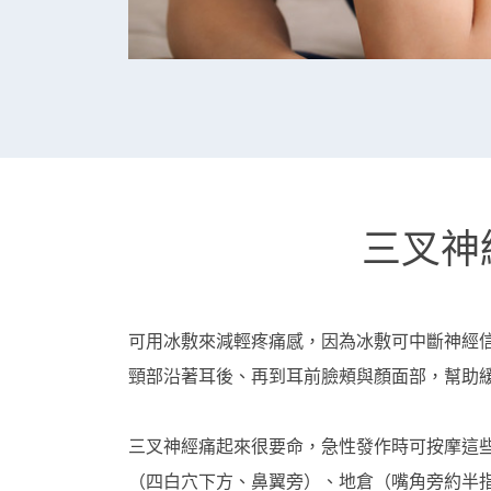
三叉神
可用冰敷來減輕疼痛感，因為冰敷可中斷神經
頸部沿著耳後、再到耳前臉頰與顏面部，幫助
三叉神經痛起來很要命，急性發作時可按摩這
（四白穴下方、鼻翼旁）、地倉（嘴角旁約半