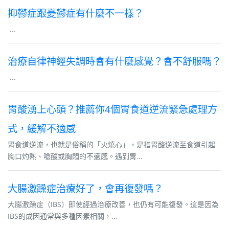
抑鬱症跟憂鬱症有什麼不一樣？
...
治療自律神經失調時會有什麼感覺？會不舒服嗎？
...
胃酸湧上心頭？推薦你4個胃食道逆流緊急處理方
式，緩解不適感
胃食道逆流，也就是俗稱的「火燒心」，是指胃酸逆流至食道引起
胸口灼熱、嗆酸或胸悶的不適感。遇到胃...
大腸激躁症治療好了，會再復發嗎？
大腸激躁症（IBS）即使經過治療改善，也仍有可能復發。這是因為
IBS的成因通常與多種因素相關，...