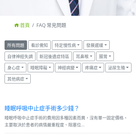
首頁
FAQ 常見問題
所有問題
看診需知
特定慢性病
發展遲緩
自律神經失調
新冠後遺症特區
耳鼻喉
腸胃
身心症
睡眠障礙
神經病變
疼痛症
泌尿生殖
其他病症
睡眠呼吸中止症手術多少錢？
睡眠呼吸中止症手術的費用因多種因素而異，沒有單一固定價格，
主要取決於患者的病情嚴重程度、阻塞位...