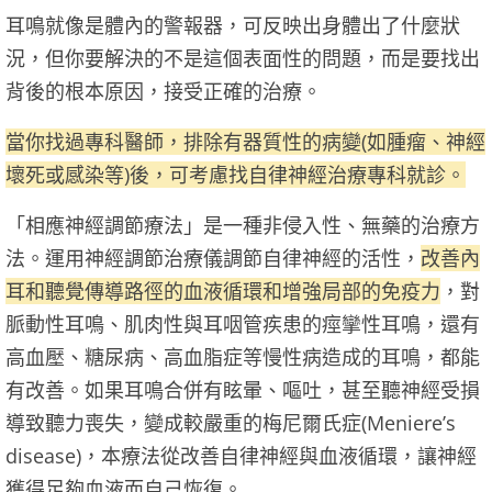
耳鳴就像是體內的警報器，可反映出身體出了什麼狀
況，但你要解決的不是這個表面性的問題，而是要找出
背後的根本原因，接受正確的治療。
當你找過專科醫師，排除有器質性的病變(如腫瘤、神經
壞死或感染等)後，可考慮找自律神經治療專科就診。
「相應神經調節療法」是一種非侵入性、無藥的治療方
法。運用神經調節治療儀調節自律神經的活性，
改善內
耳和聽覺傳導路徑的血液循環和增強局部的免疫力
，對
脈動性耳鳴、肌肉性與耳咽管疾患的痙攣性耳鳴，還有
高血壓、糖尿病、高血脂症等慢性病造成的耳鳴，都能
有改善。如果耳鳴合併有眩暈、嘔吐，甚至聽神經受損
導致聽力喪失，變成較嚴重的梅尼爾氏症(Meniere’s
disease)，本療法從改善自律神經與血液循環，讓神經
獲得足夠血液而自己恢復。