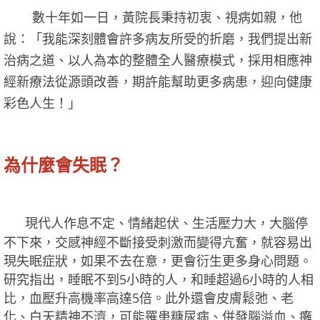
數十年如一日，黃院長秉持初衷、視病如親，他
說：「我能深刻體會許多病友所受的折磨，我們提出新
治病之道、以人為本的整體全人醫療模式，採用相應神
經新療法從源頭改善，期許能幫助更多病患，迎向健康
彩色人生！」
為什麼會失眠？
現代人作息不定、情緒起伏、生活壓力大，大腦停
不下來，交感神經不斷接受刺激而變得亢奮，就容易出
現失眠症狀，如果不去在意，更會衍生更多身心問題。
研究指出，睡眠不到5小時的人，和睡超過6小時的人相
比，血壓升高機率高達5倍。此外還會皮膚鬆弛、老
化、白天精神不濟，可能罹患糖尿病、併發腦溢血、癱