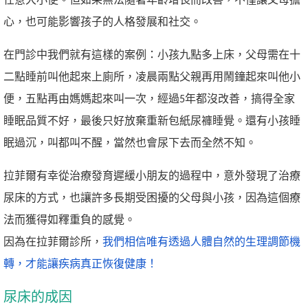
任意大小便。但如果無法隨著年齡增長而改善，不僅讓父母擔
心，也可能影響孩子的人格發展和社交。
在門診中我們就有這樣的案例：小孩九點多上床，父母需在十
二點睡前叫他起來上廁所，凌晨兩點父親再用鬧鐘起來叫他小
便，五點再由媽媽起來叫一次，經過5年都沒改善，搞得全家
睡眠品質不好，最後只好放棄重新包紙尿褲睡覺。還有小孩睡
眠過沉，叫都叫不醒，當然也會尿下去而全然不知。
拉菲爾有幸從治療發育遲緩小朋友的過程中，意外發現了治療
尿床的方式，也讓許多長期受困擾的父母與小孩，因為這個療
法而獲得如釋重負的感覺。
因為在拉菲爾診所，
我們相信唯有透過人體自然的生理調節機
轉，才能讓疾病真正恢復健康！
尿床的成因