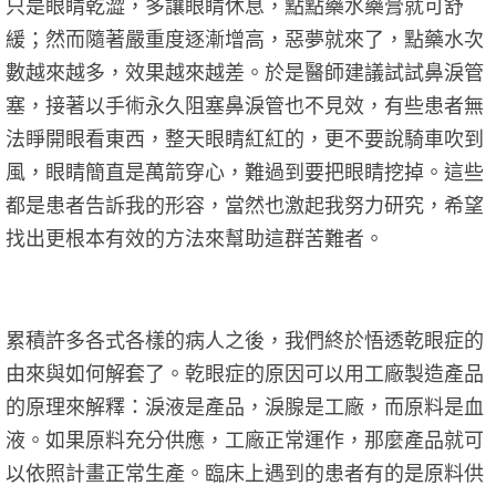
只是眼睛乾澀，多讓眼睛休息，點點藥水藥膏就可舒
緩；然而隨著嚴重度逐漸增高，惡夢就來了，點藥水次
數越來越多，效果越來越差。於是醫師建議試試鼻淚管
塞，接著以手術永久阻塞鼻淚管也不見效，有些患者無
法睜開眼看東西，整天眼睛紅紅的，更不要說騎車吹到
風，眼睛簡直是萬箭穿心，難過到要把眼睛挖掉。這些
都是患者告訴我的形容，當然也激起我努力研究，希望
找出更根本有效的方法來幫助這群苦難者。
累積許多各式各樣的病人之後，我們終於悟透乾眼症的
由來與如何解套了。乾眼症的原因可以用工廠製造產品
的原理來解釋：淚液是產品，淚腺是工廠，而原料是血
液。如果原料充分供應，工廠正常運作，那麼產品就可
以依照計畫正常生產。臨床上遇到的患者有的是原料供