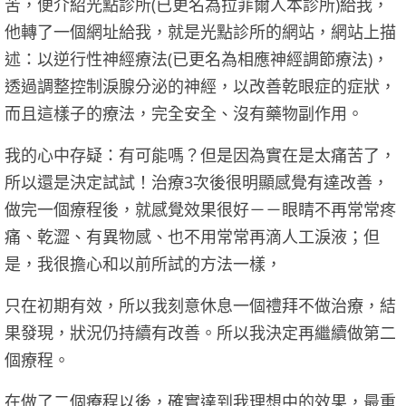
苦，便介紹光點診所(已更名為拉菲爾人本診所)給我，
他轉了一個網址給我，就是光點診所的網站，網站上描
述：以逆行性神經療法(已更名為相應神經調節療法)，
透過調整控制淚腺分泌的神經，以改善乾眼症的症狀，
而且這樣子的療法，完全安全、沒有藥物副作用。
我的心中存疑：有可能嗎？但是因為實在是太痛苦了，
所以還是決定試試！治療3次後很明顯感覺有達改善，
做完一個療程後，就感覺效果很好－－眼睛不再常常疼
痛、乾澀、有異物感、也不用常常再滴人工淚液；但
是，我很擔心和以前所試的方法一樣，
只在初期有效，所以我刻意休息一個禮拜不做治療，結
果發現，狀況仍持續有改善。所以我決定再繼續做第二
個療程。
在做了二個療程以後，確實達到我理想中的效果，最重