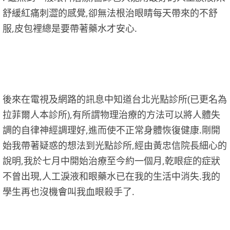
舒緩紅痛刺澀的感覺,卻無法根治眼睛每天帶來的不舒
服,皮包裡總是要帶著藥水才安心.
後來在電視及網路的訊息中知道台北光點診所(已更名為
拉菲爾人本診所),有所謂物理治療的方法可以將人體失
調的自律神經調理好,進而使不正常身體恢復健康.剛開
始我帶著疑惑的想法到光點診所,經由黃忠信院長細心的
說明,我於七月中開始治療至今約一個月,乾眼症的症狀
不曾出現,人工淚液和眼藥水已在我的生活中消失.我的
學生再也沒機會叫我血眼殺手了.