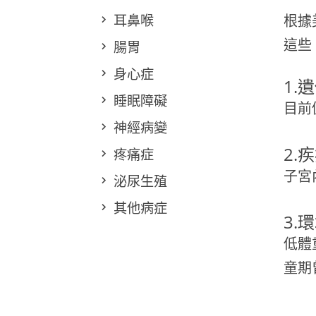
耳鼻喉
根據
這些
腸胃
身心症
1.
睡眠障礙
目前
神經病變
2.
疼痛症
子宮
泌尿生殖
其他病症
3.
低體
童期