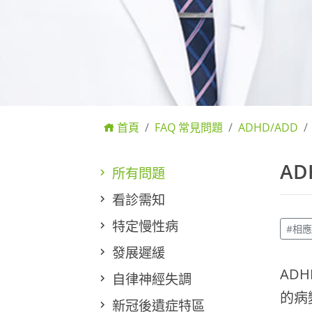
首頁
FAQ 常見問題
ADHD/ADD
A
所有問題
看診需知
特定慢性病
#相
發展遲緩
AD
自律神經失調
的病
新冠後遺症特區