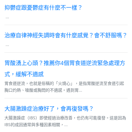
抑鬱症跟憂鬱症有什麼不一樣？
...
治療自律神經失調時會有什麼感覺？會不舒服嗎？
...
胃酸湧上心頭？推薦你4個胃食道逆流緊急處理方
式，緩解不適感
胃食道逆流，也就是俗稱的「火燒心」，是指胃酸逆流至食道引起
胸口灼熱、嗆酸或胸悶的不適感。遇到胃...
大腸激躁症治療好了，會再復發嗎？
大腸激躁症（IBS）即使經過治療改善，也仍有可能復發。這是因為
IBS的成因通常與多種因素相關，...