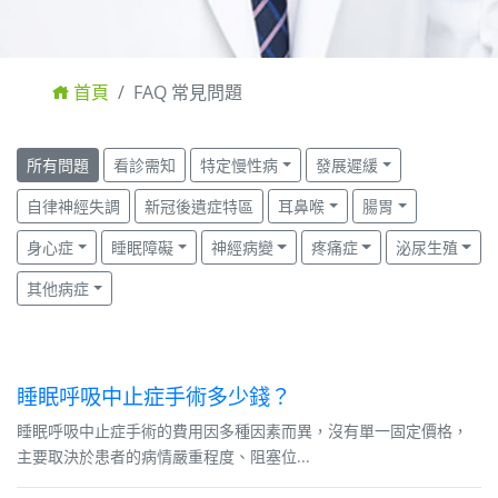
首頁
FAQ 常見問題
所有問題
看診需知
特定慢性病
發展遲緩
自律神經失調
新冠後遺症特區
耳鼻喉
腸胃
身心症
睡眠障礙
神經病變
疼痛症
泌尿生殖
其他病症
睡眠呼吸中止症手術多少錢？
睡眠呼吸中止症手術的費用因多種因素而異，沒有單一固定價格，
主要取決於患者的病情嚴重程度、阻塞位...