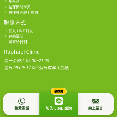
部落格
拉菲爾醫學苑
自律神經線上檢測
聯絡方式
加入 LINE 好友
連絡電話
留言給我們
Raphael Clinic
週一至週六 09:00~21:00
週日 09:00~17:00 (假日有專人接聽)
最推薦
本網站為社團法人台灣拉菲爾健康促進學會所有，所有影音、圖
片、肖像及著作權均屬本站所有，禁止任意轉載。
隱私權政策
免費電話
線上留言
加入 LINE 諮詢