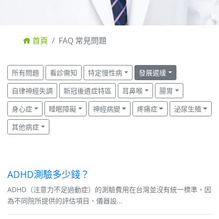
首頁
FAQ 常見問題
所有問題
看診需知
特定慢性病
發展遲緩
自律神經失調
新冠後遺症特區
耳鼻喉
腸胃
身心症
睡眠障礙
神經病變
疼痛症
泌尿生殖
其他病症
ADHD測驗多少錢？
ADHD（注意力不足過動症）的測驗費用在台灣並沒有統一標準，因
為不同院所提供的評估項目、儀器設...