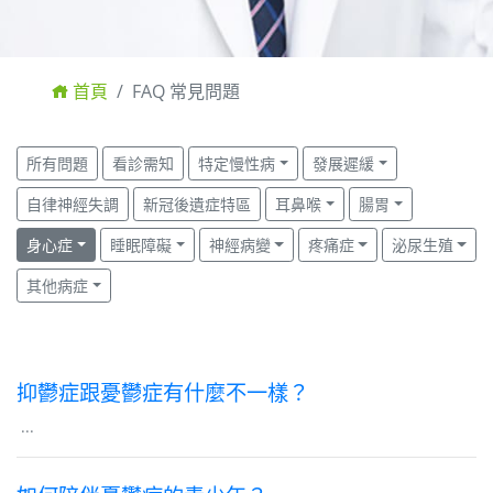
首頁
FAQ 常見問題
所有問題
看診需知
特定慢性病
發展遲緩
自律神經失調
新冠後遺症特區
耳鼻喉
腸胃
身心症
睡眠障礙
神經病變
疼痛症
泌尿生殖
其他病症
抑鬱症跟憂鬱症有什麼不一樣？
...