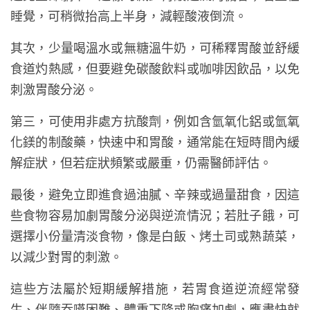
睡覺，可稍微抬高上半身，減輕酸液倒流。
其次，少量喝溫水或無糖溫牛奶，可稀釋胃酸並舒緩
食道灼熱感，但要避免碳酸飲料或咖啡因飲品，以免
刺激胃酸分泌。
第三，可使用非處方抗酸劑，例如含氫氧化鋁或氫氧
化鎂的制酸藥，快速中和胃酸，通常能在短時間內緩
解症狀，但若症狀頻繁或嚴重，仍需醫師評估。
最後，避免立即進食過油膩、辛辣或過量甜食，因這
些食物容易加劇胃酸分泌與逆流情況；若肚子餓，可
選擇小份量清淡食物，像是白飯、烤土司或熟蔬菜，
以減少對胃的刺激。
這些方法屬於短期緩解措施，若胃食道逆流經常發
生、伴隨吞嚥困難、體重下降或胸痛加劇，應盡快就