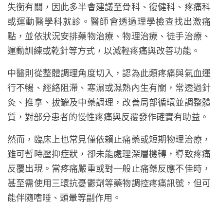
失衡有關，因此多半會建議至骨科、復健科、疼痛科
或運動醫學科就診。醫師會透過理學檢查找出激痛
點，並依狀況安排藥物治療、物理治療、徒手治療、
運動訓練或乾針等方式，以減輕疼痛與改善功能。
中醫則從整體調理角度切入，認為此類疼痛與氣血運
行不暢、經絡阻滯、寒濕或濕熱內生有關，常透過針
灸、推拿、拔罐及中藥調理，改善局部循環並調整體
質，對部分患者的慢性疼痛與反覆發作確實有助益。
然而，臨床上也常見僅依賴止痛藥或短期物理治療，
雖可暫時壓抑症狀，卻未能處理深層機轉，導致疼痛
反覆出現。當疼痛嚴重或對一般止痛藥反應不佳時，
甚至需使用三環抗憂鬱劑等藥物調控疼痛訊號，但可
能伴隨嗜睡、頭暈等副作用。