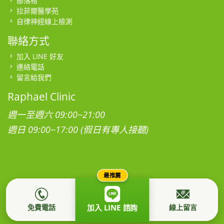
部落格
拉菲爾醫學苑
自律神經線上檢測
聯絡方式
加入 LINE 好友
連絡電話
留言給我們
Raphael Clinic
週一至週六 09:00~21:00
週日 09:00~17:00 (假日有專人接聽)
最推薦
本網站為社團法人台灣拉菲爾健康促進學會所有，所有影音、圖
片、肖像及著作權均屬本站所有，禁止任意轉載。
隱私權政策
免費電話
線上留言
加入 LINE 諮詢