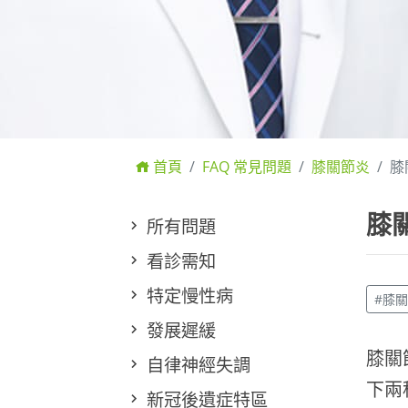
首頁
FAQ 常見問題
膝關節炎
膝
膝
所有問題
看診需知
特定慢性病
#膝
發展遲緩
膝關
自律神經失調
下兩
新冠後遺症特區