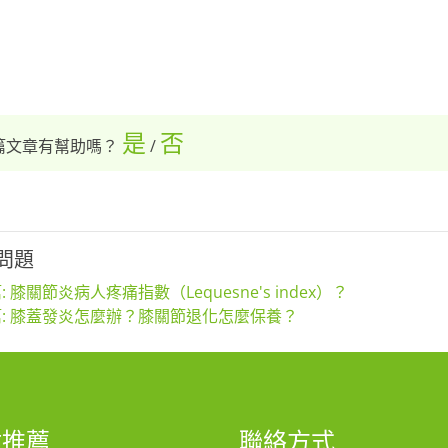
是
否
篇文章有幫助嗎？
/
問題
: 膝關節炎病人疼痛指數（Lequesne's index）？
: 膝蓋發炎怎麼辦？膝關節退化怎麼保養？
站推薦
聯絡方式