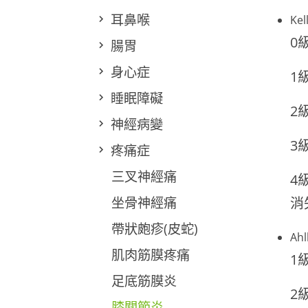
耳鼻喉
Ke
0
腸胃
身心症
1
睡眠障礙
2
神經病變
3
疼痛症
三叉神經痛
4
坐骨神經痛
消
帶狀皰疹(皮蛇)
Ah
肌肉筋膜疼痛
1
足底筋膜炎
2
膝關節炎