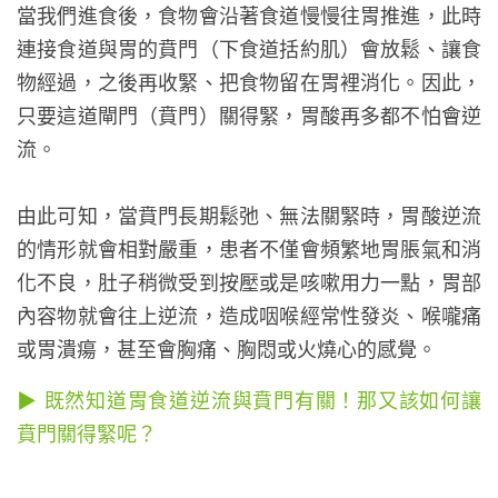
當我們進食後，食物會沿著食道慢慢往胃推進，此時
連接食道與胃的賁門（下食道括約肌）會放鬆、讓食
物經過，之後再收緊、把食物留在胃裡消化。因此，
只要這道閘門（賁門）關得緊，胃酸再多都不怕會逆
流。
由此可知，當賁門長期鬆弛、無法關緊時，胃酸逆流
的情形就會相對嚴重，患者不僅會頻繁地胃脹氣和消
化不良，肚子稍微受到按壓或是咳嗽用力一點，胃部
內容物就會往上逆流，造成咽喉經常性發炎、喉嚨痛
或胃潰瘍，甚至會胸痛、胸悶或火燒心的感覺。
▶ 既然知道胃食道逆流與賁門有關！那又該如何讓
賁門關得緊呢？