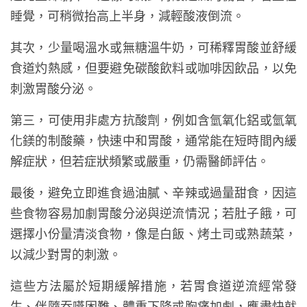
睡覺，可稍微抬高上半身，減輕酸液倒流。
其次，少量喝溫水或無糖溫牛奶，可稀釋胃酸並舒緩
食道灼熱感，但要避免碳酸飲料或咖啡因飲品，以免
刺激胃酸分泌。
第三，可使用非處方抗酸劑，例如含氫氧化鋁或氫氧
化鎂的制酸藥，快速中和胃酸，通常能在短時間內緩
解症狀，但若症狀頻繁或嚴重，仍需醫師評估。
最後，避免立即進食過油膩、辛辣或過量甜食，因這
些食物容易加劇胃酸分泌與逆流情況；若肚子餓，可
選擇小份量清淡食物，像是白飯、烤土司或熟蔬菜，
以減少對胃的刺激。
這些方法屬於短期緩解措施，若胃食道逆流經常發
生、伴隨吞嚥困難、體重下降或胸痛加劇，應盡快就