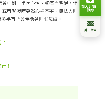
常會睡到一半因心悸、胸痛而驚醒，伴
加入 LINE
諮詢
。或者就寢時突然心神不寧、無法入睡
者多半有些會伴隨著睡眠障礙。
線上留言
嗎？
進行！