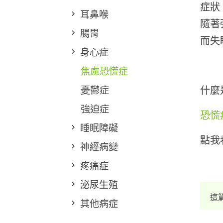
症狀
耳鼻喉
隨著
腸胃
而失
身心症
焦慮恐慌症
憂鬱症
什麼
強迫症
恐慌
睡眠障礙
點我
神經病變
疼痛症
泌尿生殖
這
其他病症