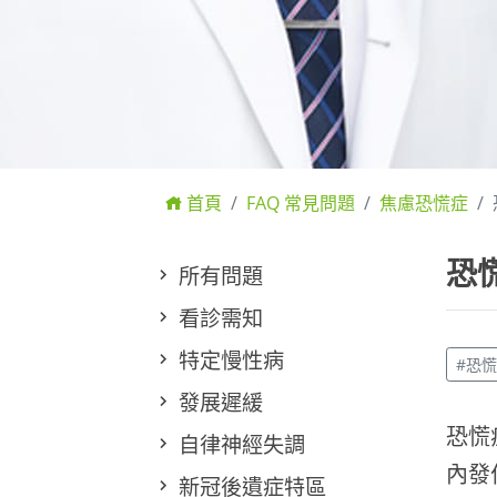
首頁
FAQ 常見問題
焦慮恐慌症
恐
所有問題
看診需知
特定慢性病
#恐
發展遲緩
恐慌
自律神經失調
內發
新冠後遺症特區