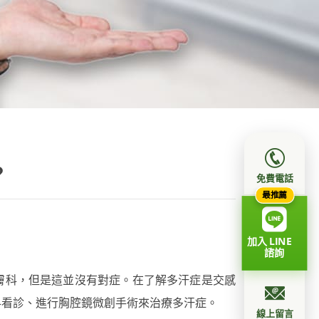
？
免費電話
最推薦
加入 LINE
諮詢
膚科，但是這並沒有對症。在了解多汗症是交感
科看診、進行胸腔鏡微創手術來治療多汗症。
線上留言