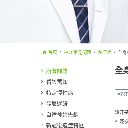
首頁
FAQ 常見問題
多汗症
全身
全
所有問題
看診需知
特定慢性病
#多
發展遲緩
流汗
自律神經失調
神經
新冠後遺症特區