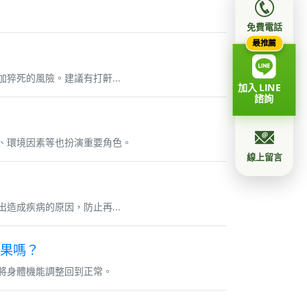
免費電話
最推薦
猝死的風險。建議有打鼾...
加入 LINE
諮詢
、環境因素等也扮演重要角色。
線上留言
造成疾病的原因，防止再...
果嗎？
將身體機能調整回到正常。