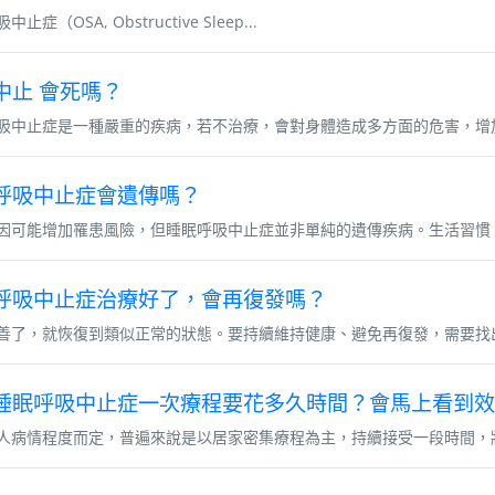
止症（OSA, Obstructive Sleep...
中止 會死嗎？
吸中止症是一種嚴重的疾病，若不治療，會對身體造成多方面的危害，增加
呼吸中止症會遺傳嗎？
因可能增加罹患風險，但睡眠呼吸中止症並非單純的遺傳疾病。生活習慣
呼吸中止症治療好了，會再復發嗎？
善了，就恢復到類似正常的狀態。要持續維持健康、避免再復發，需要找出
睡眠呼吸中止症一次療程要花多久時間？會馬上看到效
人病情程度而定，普遍來說是以居家密集療程為主，持續接受一段時間，