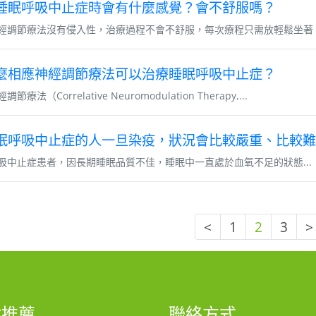
睡眠呼吸中止症時會有什麼感覺？會不舒服嗎？
經調節療法沒有侵入性，治療過程不會不舒服，每次療程只需放輕鬆坐著，
麼相應神經調節療法可以治療睡眠呼吸中止症？
節療法（Correlative Neuromodulation Therapy,...
眠呼吸中止症的人一旦染疫，狀況會比較嚴重、比較難
吸中止症患者，因長期睡眠品質不佳，睡眠中一直處於血氧不足的狀態...
<
1
2
3
>
站推薦
聯絡方式