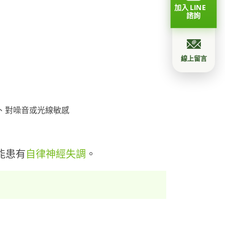
加入 LINE
諮詢
線上留言
、對噪音或光線敏感
能患有
自律神經失調
。