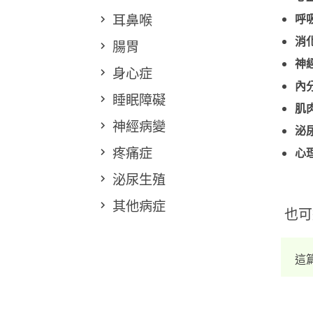
耳鼻喉
呼
消
腸胃
神
身心症
內
睡眠障礙
肌
神經病變
泌
疼痛症
心
泌尿生殖
其他病症
也可
這