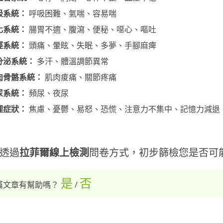
吸系統：
呼吸困難、氣喘、容易喘
化系統：
腸胃不適、腹瀉、便秘、噁心、嘔吐
經系統：
頭痛、暈眩、失眠、多夢、手腳麻痺
分泌系統：
多汗、體溫調節異常
肉骨骼系統：
肌肉痠痛、關節疼痛
尿系統：
頻尿、夜尿
理症狀：
焦慮、憂鬱、易怒、恐慌、注意力不集中、記憶力減退
透過
拉菲爾線上檢測
問卷方式，初步篩檢您是否可
是
否
篇文章有幫助嗎？
/