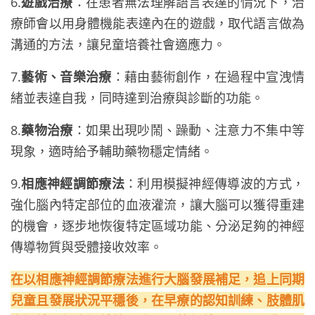
6.
遊戲治療
：在患者無法理解語言表達的情況下，治
療師會以用身體機能表達內在的遊戲，取代語言做為
溝通的方法，讓兒童培養社會適應力。
7.
藝術、音樂治療
：藉由藝術創作，在過程中宣洩情
緒並表達自我，同時達到治療與診斷的功能。
8.
藥物治療
：如果出現吵鬧、躁動、注意力不集中等
現象，適時給予輔助藥物穩定情緒。
9.
相應神經調節療法
：利用模擬神經傳導波的方式，
強化腦內特定部位的血液灌流，讓大腦可以獲得重建
的機會，逐步地恢復特定區域功能、分泌足夠的神經
傳導物質與受體接收效率。
在以相應神經調節療法進行大腦發展補足，追上同期
兒童且發展狀況平穩後，在早療的認知訓練、肢體肌