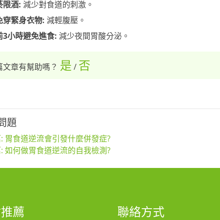
菸限酒:
減少對食道的刺激。
免穿緊身衣物:
減輕腹壓。
前3小時避免進食:
減少夜間胃酸分泌。
是
否
篇文章有幫助嗎？
/
問題
: 胃食道逆流會引發什麼併發症?
: 如何做胃食道逆流的自我檢測?
站推薦
聯絡方式