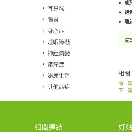
戒
耳鼻喉
避
腸胃
睡
身心症
這
睡眠障礙
神經病變
疼痛症
相關
泌尿生殖
前一篇
其他病症
下一篇
相關連結
好