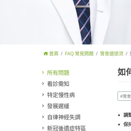
首頁
FAQ 常見問題
胃食道逆流
如
所有問題
看診需知
特定慢性病
#胃
發展遲緩
調
自律神經失調
保
新冠後遺症特區