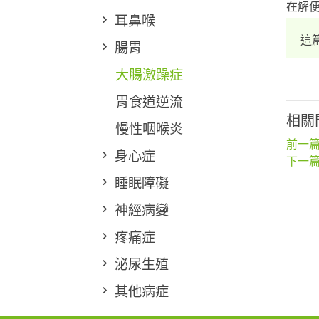
在解
耳鼻喉
這
腸胃
大腸激躁症
胃食道逆流
相關
慢性咽喉炎
前一篇
身心症
下一篇
睡眠障礙
神經病變
疼痛症
泌尿生殖
其他病症