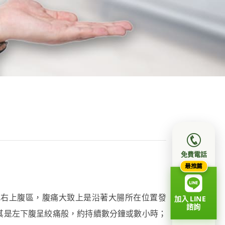
免費電話
最推薦
或右上腹區，腹痛大致上是沿著大腸所在位置發
加入 LINE
諮詢
其是左下腹呈絞痛般，約持續數分鐘或數小時；