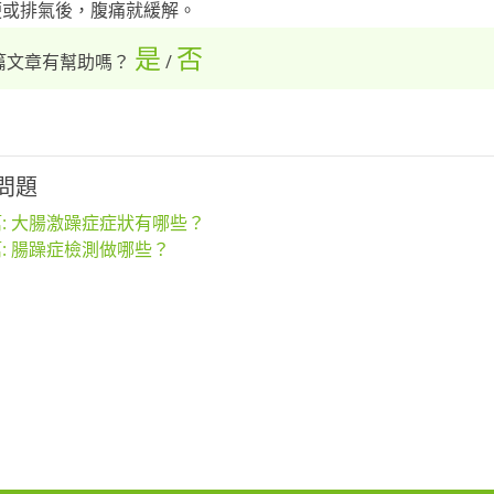
便或排氣後，腹痛就緩解。
是
否
篇文章有幫助嗎？
/
問題
: 大腸激躁症症狀有哪些？
: 腸躁症檢測做哪些？