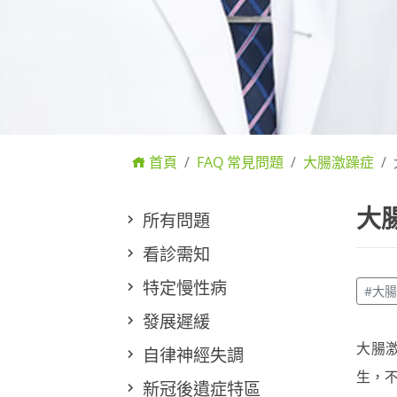
首頁
FAQ 常見問題
大腸激躁症
大
所有問題
看診需知
特定慢性病
#大
發展遲緩
大腸
自律神經失調
生，
新冠後遺症特區