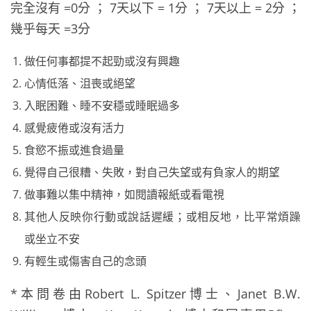
完全沒有 =0分 ； 7天以下 = 1分 ； 7天以上 = 2分 ；
幾乎每天 =3分
做任何事都提不起勁或沒有興趣
心情低落、沮喪或絕望
入眠困難、睡不安穩或睡眠過多
感覺疲倦或沒有活力
食慾不振或進食過量
覺得自己很糟、失敗，對自己失望或有負家人的期望
做事難以集中精神，如閱讀報紙或看電視
其他人反映你行動或說話遲緩；或相反地，比平常煩躁
或坐立不安
有輕生或傷害自己的念頭
*本問卷由Robert L. Spitzer博士、Janet B.W.