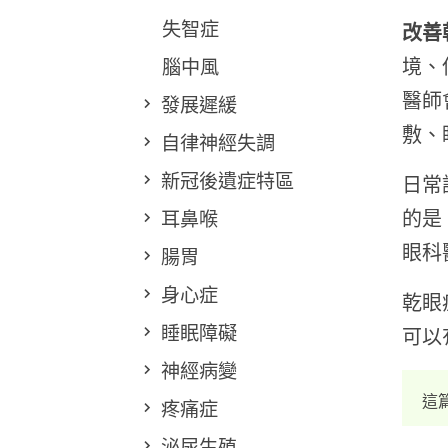
失智症
改善
腦中風
境、
醫師
發展遲緩
敷、
自律神經失調
新冠後遺症特區
日常
耳鼻喉
的是
眼科
腸胃
身心症
乾眼
睡眠障礙
可以
神經病變
這
疼痛症
泌尿生殖