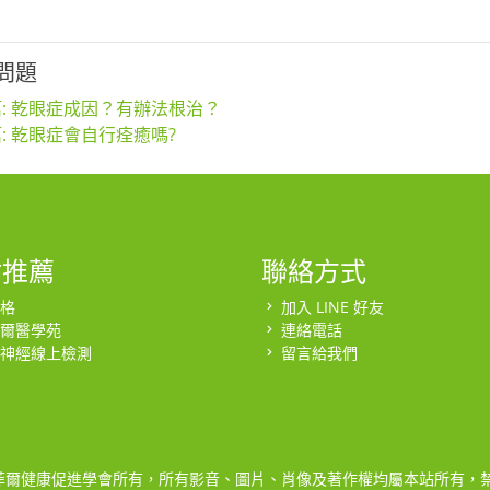
問題
: 乾眼症成因？有辦法根治？
: 乾眼症會自行痊癒嗎?
站推薦
聯絡方式
格
加入 LINE 好友
爾醫學苑
連絡電話
神經線上檢測
留言給我們
菲爾健康促進學會所有，所有影音、圖片、肖像及著作權均屬本站所有，