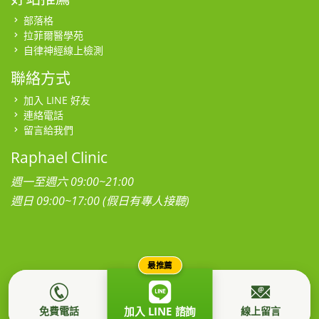
部落格
拉菲爾醫學苑
自律神經線上檢測
聯絡方式
加入 LINE 好友
連絡電話
留言給我們
Raphael Clinic
週一至週六 09:00~21:00
週日 09:00~17:00 (假日有專人接聽)
最推薦
本網站為社團法人台灣拉菲爾健康促進學會所有，所有影音、圖
片、肖像及著作權均屬本站所有，禁止任意轉載。
隱私權政策
免費電話
線上留言
加入 LINE 諮詢