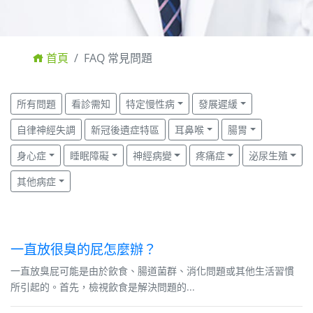
首頁
FAQ 常見問題
所有問題
看診需知
特定慢性病
發展遲緩
自律神經失調
新冠後遺症特區
耳鼻喉
腸胃
身心症
睡眠障礙
神經病變
疼痛症
泌尿生殖
其他病症
一直放很臭的屁怎麼辦？
一直放臭屁可能是由於飲食、腸道菌群、消化問題或其他生活習慣
所引起的。首先，檢視飲食是解決問題的...