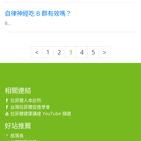
自律神經吃 B 群有效嗎？
B...
<
1
2
3
4
5
>
相關連結
拉菲爾人本診所
台灣拉菲爾促進學會
拉菲爾健康講座 YouTube 頻道
好站推薦
部落格