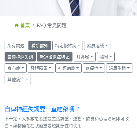
首頁
FAQ 常見問題
所有問題
看診需知
特定慢性病
發展遲緩
自律神經失調
新冠後遺症特區
耳鼻喉
腸胃
身心症
睡眠障礙
神經病變
疼痛症
泌尿生殖
其他病症
自律神經失調要一直吃藥嗎？
不一定，大多數患者透過生活調整、運動、飲食和心理治療即可改
善。藥物僅在症狀嚴重或短期急性時使用...