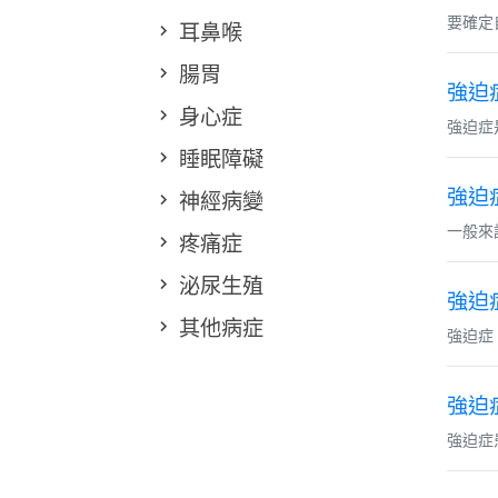
要確定
耳鼻喉
腸胃
強迫
身心症
強迫症
睡眠障礙
強迫
神經病變
一般來
疼痛症
泌尿生殖
強迫
其他病症
強迫症（O
強迫
強迫症