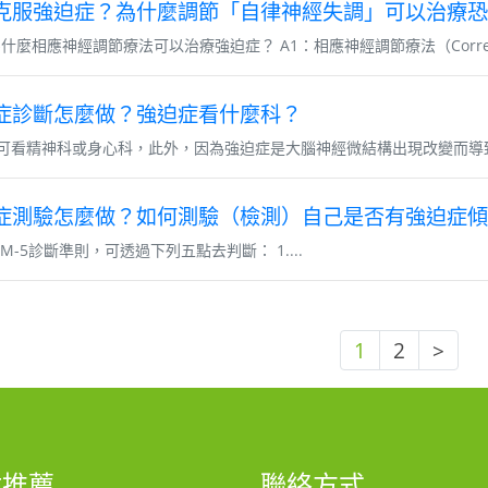
克服強迫症？為什麼調節「自律神經失調」可以治療恐
什麼相應神經調節療法可以治療強迫症？ A1：相應神經調節療法（Correlati
症診斷怎麼做？強迫症看什麼科？
可看精神科或身心科，此外，因為強迫症是大腦神經微結構出現改變而導致
症測驗怎麼做？如何測驗（檢測）自己是否有強迫症傾
M-5診斷準則，可透過下列五點去判斷： 1....
1
2
>
站推薦
聯絡方式