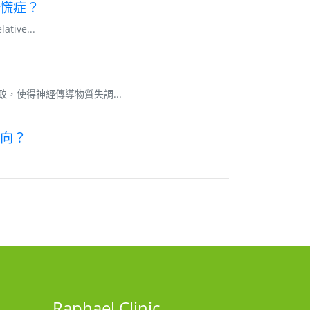
慌症？
ve...
，使得神經傳導物質失調...
向？
Raphael Clinic