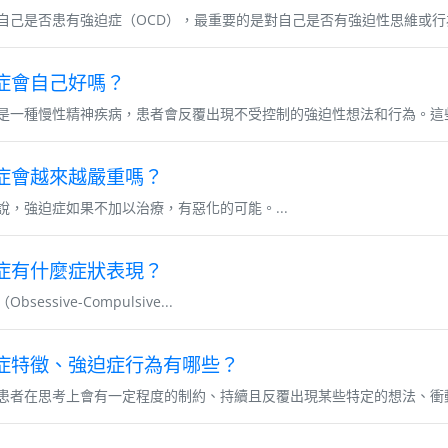
自己是否患有強迫症（OCD），最重要的是對自己是否有強迫性思維或行為
症會自己好嗎？
是一種慢性精神疾病，患者會反覆出現不受控制的強迫性想法和行為。這些
症會越來越嚴重嗎？
說，強迫症如果不加以治療，有惡化的可能。...
症有什麼症狀表現？
bsessive-Compulsive...
症特徵、強迫症行為有哪些？
患者在思考上會有一定程度的制約、持續且反覆出現某些特定的想法、衝動