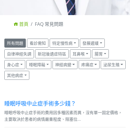
首頁
FAQ 常見問題
所有問題
看診需知
特定慢性病
發展遲緩
自律神經失調
新冠後遺症特區
耳鼻喉
腸胃
身心症
睡眠障礙
神經病變
疼痛症
泌尿生殖
其他病症
睡眠呼吸中止症手術多少錢？
睡眠呼吸中止症手術的費用因多種因素而異，沒有單一固定價格，
主要取決於患者的病情嚴重程度、阻塞位...