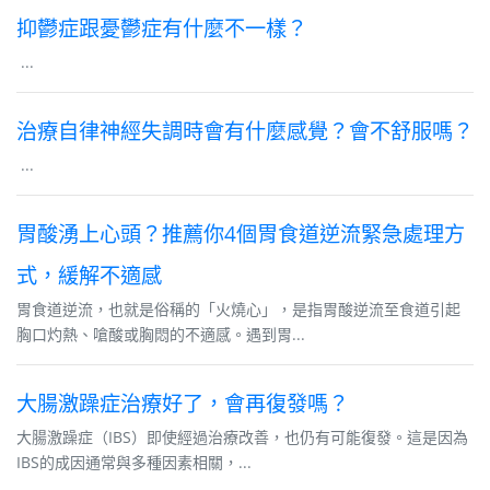
抑鬱症跟憂鬱症有什麼不一樣？
...
治療自律神經失調時會有什麼感覺？會不舒服嗎？
...
胃酸湧上心頭？推薦你4個胃食道逆流緊急處理方
式，緩解不適感
胃食道逆流，也就是俗稱的「火燒心」，是指胃酸逆流至食道引起
胸口灼熱、嗆酸或胸悶的不適感。遇到胃...
大腸激躁症治療好了，會再復發嗎？
大腸激躁症（IBS）即使經過治療改善，也仍有可能復發。這是因為
IBS的成因通常與多種因素相關，...